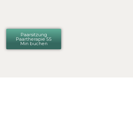
Paarsitzung
Paartherapie 55
Min buchen