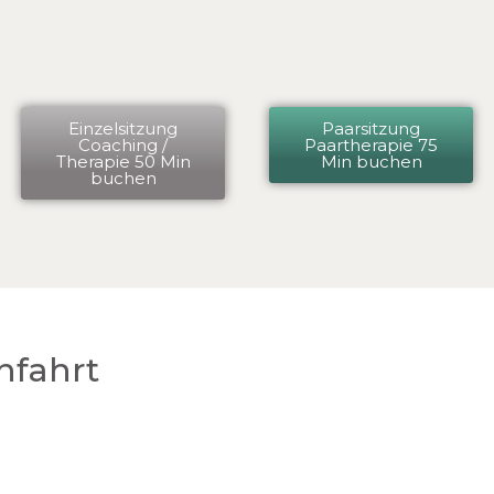
Einzelsitzung
Paarsitzung
Coaching /
Paartherapie 75
Therapie 50 Min
Min buchen
buchen
nfahrt