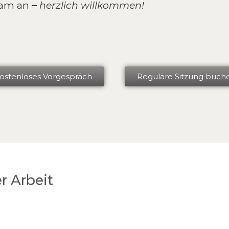
sam an
–
herzlich willkommen!
ostenloses Vorgespräch
Reguläre Sitzung buch
r Arbeit