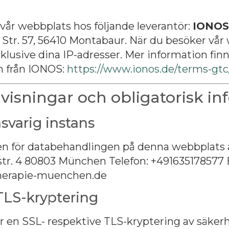
 vår webbplats hos följande leverantör:
IONOS
Str. 57, 56410 Montabaur. När du besöker vår 
nklusive dina IP-adresser. Mer information finn
n från IONOS:
https://www.ionos.de/terms-gtc
visningar och obligatorisk in
svarig instans
en för databehandlingen på denna webbplats 
r. 4 80803 München Telefon: +491635178577 
herapie-muenchen.de
TLS-kryptering
 en SSL- respektive TLS-kryptering av säkerhe