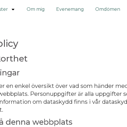
ster
Om mig
Evenemang
Omdömen
licy
korthet
ingar
er en enkel översikt över vad som händer me
webbplats. Personuppgifter är alla uppgifter s
information
om dataskydd finns i vår datasky
t
.
å denna webbplats