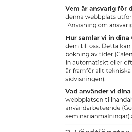
Vem är ansvarig för
denna webbplats
utför
”Anvisning om ansvarig
Hur samlar vi in dina
dem till oss. Det
ta kan 
bokning av tider (Cale
in automatiskt eller e
är framför allt teknisk
sidvisningen).
Vad använder vi dina 
webbplatsen tillhandahå
användarbeteende (Goog
seminarianmälningar) a