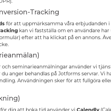
GDPR).
nversion-Tracking
ds
för att uppmärksamma våra erbjudanden i 
racking
kan vi fastställa om en användare har 
ktformulär) efter att ha klickat på en annons. Ä
cke.
rieanmälan)
är och seminarieanmälningar använder vi tjän
r du anger behandlas på Jotforms servrar. Vi h
ing. Användningen sker för att fullgöra eller 
kning)
 för dig att boka tid använder vi
Calendly
(Cal