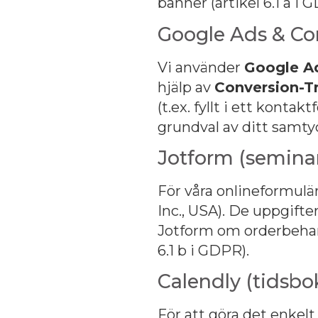
banner (artikel 6.1 a i 
Google Ads & Co
Vi använder
Google A
hjälp av
Conversion-T
(t.ex. fyllt i ett konta
grundval av ditt samty
Jotform (semina
För våra onlineformul
Inc., USA). De uppgifte
Jotform om orderbehandl
6.1 b i GDPR).
Calendly (tidsbo
För att göra det enkelt