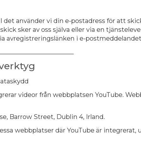
l det använder vi din e-postadress för att ski
tskick sker av oss själva eller via en tjänstele
 via avregistreringslänken i e-postmeddelandet
________________________
 verktyg
dataskydd
rerar videor från webbplatsen YouTube. Webb
e, Barrow Street, Dublin 4, Irland.
essa webbplatser där YouTube är integrerat, 