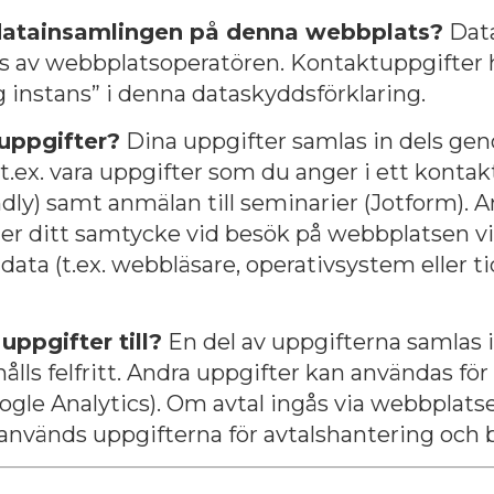
 datainsamlingen på denna webbplats?
Dat
s av webbplatsoperatören. Kontaktuppgifter hi
 instans” i denna dataskyddsförklaring.
 uppgifter?
Dina uppgifter samlas in dels ge
t.ex. vara uppgifter
som du anger i ett kontakt
ndly) samt anmälan till seminarier (Jotform). 
fter ditt samtycke vid besök på webbplatsen vi
a data (t.ex. webbläsare, operativsystem eller t
uppgifter till?
En del av uppgifterna samlas in
lls felfritt. Andra uppgifter kan användas för 
le Analytics). Om avtal ingås via webbplatsen
nvänds uppgifterna för avtalshantering och 