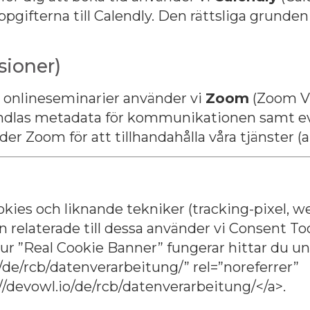
ppgifterna till Calendly. Den rättsliga grunden 
sioner)
 onlineseminarier använder vi
Zoom
(Zoom V
andlas metadata för kommunikationen samt eve
er Zoom för att tillhandahålla våra tjänster (ar
okies och liknande tekniker (tracking-pixel, 
relaterade till dessa använder vi Consent To
ur ”Real Cookie Banner” fungerar hittar du un
/de/rcb/datenverarbeitung/” rel=”noreferrer”
//devowl.io/de/rcb/datenverarbeitung/</a>.