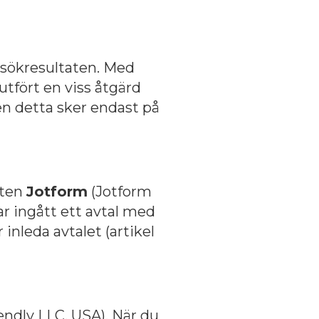
sökresultaten. Med
utfört en viss åtgärd
ven detta sker endast på
sten
Jotform
(Jotform
ar ingått ett avtal med
inleda avtalet (artikel
endly LLC, USA). När du