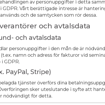
behandlingen av personuppgifter i detta samma
f i GDPR. Vårt berättigade intresse är hanteri
 används och de samtycken som rör dessa.
everantörer och avtalsdata
und- och avtalsdata
dlar personuppgifter i den mån de är nödvändi
 (t.ex. namn och adress för fakturor vid semina
b i GDPR.
x. PayPal, Stripe)
elagda tjänster överförs dina betalningsuppgif
 Överföringen sker uteslutande i syfte att han
r nödvändigt för detta.