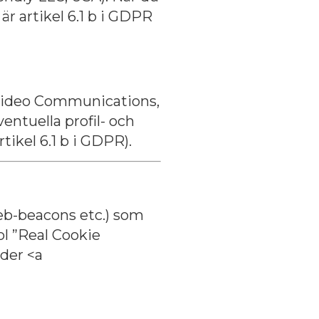
är artikel 6.1 b i GDPR
ideo Communications,
ntuella profil- och
tikel 6.1 b i GDPR).
web-beacons etc.) som
ol ”Real Cookie
der <a