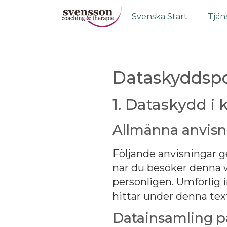
Svenska Start
Tjän
Dataskyddspo
1. Dataskydd i 
Allmänna anvisn
Följande
anvisningar g
när du besöker denna
personligen. U
mförlig 
hittar under denna tex
Datainsamling p