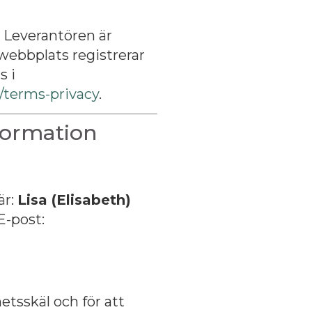
Leverantören är
webbplats registrerar
s i
/terms-privacy
.
formation
är:
Lisa (Elisabeth)
E-post:
tsskäl och för att