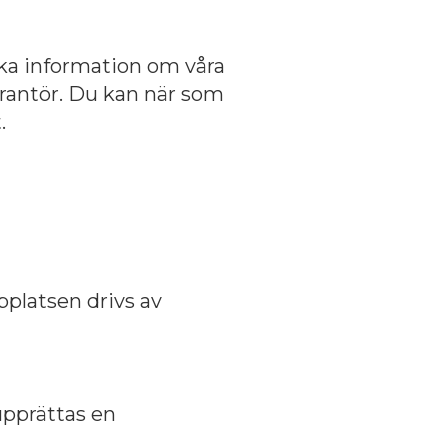
cka information om våra
verantör. Du kan när som
.
platsen drivs av
upprättas en