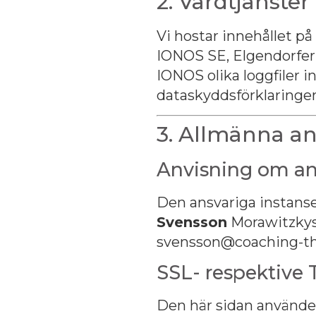
2. Värdtjänster
Vi hostar innehållet på
IONOS SE, Elgendorfer 
IONOS olika loggfiler i
dataskyddsförklaringe
3. Allmänna an
Anvisning om an
Den ansvariga instans
Svensson
Morawitzkyst
svensson@coaching-t
SSL- respektive 
Den här sidan använder