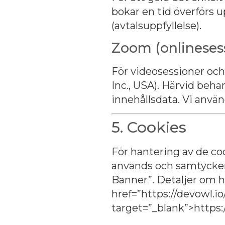
bokar en tid överförs u
(avtalsuppfyllelse).
Zoom (onlineses
För videosessioner och
Inc., USA). Härvid beh
innehållsdata. Vi använd
5. Cookies
För hantering av de co
används och samtycken 
Banner”. Detaljer om h
href=”https://devowl.io
target=”_blank”>https: